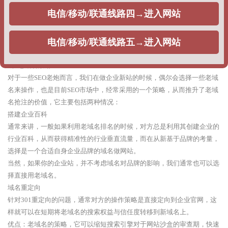
整站权重：利用快排策略，刷企业网站的整站指数排名，提升整站关键词
排名，出权重，一般不同公司根据获得权重不同，给出的报价不同。
优点：根据企业排名的时效性需求，可以在相对较短的时间周期出排名。
缺点：由于采用的优化策略问题，每当搜索引擎算法调整的时候，网站排
名就很难出现稳定排名，甚至整站遭遇降权。
2、老域名策略
对于一些SEO老炮而言，我们在做企业新站的时候，偶尔会选择一些老域
名来操作，也是目前SEO市场中，经常采用的一个策略，从而推升了老域
名抢注的价值，它主要包括两种情况：
搭建企业百科
通常来讲，一般如果利用老域名排名的时候，对方总是利用其创建企业的
行业百科，从而获得精准性的行业垂直流量，而在从新基于品牌的考量，
选择是一个合适自身企业品牌的域名做网站。
当然，如果你的企业站，并不考虑域名对品牌的影响，我们通常也可以选
择直接用老域名。
域名重定向
针对301重定向的问题，通常对方的操作策略是直接定向到企业官网，这
样就可以在短期将老域名的搜索权益与信任度转移到新域名上。
优点：老域名的策略，它可以缩短搜索引擎对于网站沙盒的审查期，快速