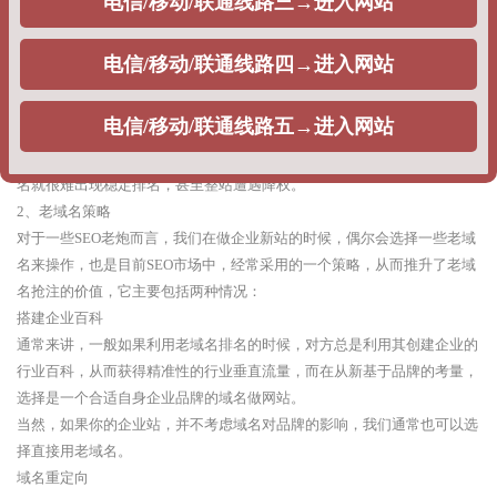
情况，主要包括：
单词快排：通常是按天计费，一个词多少钱，一般在5块钱左右。
整站权重：利用快排策略，刷企业网站的整站指数排名，提升整站关键词
排名，出权重，一般不同公司根据获得权重不同，给出的报价不同。
优点：根据企业排名的时效性需求，可以在相对较短的时间周期出排名。
缺点：由于采用的优化策略问题，每当搜索引擎算法调整的时候，网站排
名就很难出现稳定排名，甚至整站遭遇降权。
2、老域名策略
对于一些SEO老炮而言，我们在做企业新站的时候，偶尔会选择一些老域
名来操作，也是目前SEO市场中，经常采用的一个策略，从而推升了老域
名抢注的价值，它主要包括两种情况：
搭建企业百科
通常来讲，一般如果利用老域名排名的时候，对方总是利用其创建企业的
行业百科，从而获得精准性的行业垂直流量，而在从新基于品牌的考量，
选择是一个合适自身企业品牌的域名做网站。
当然，如果你的企业站，并不考虑域名对品牌的影响，我们通常也可以选
择直接用老域名。
域名重定向